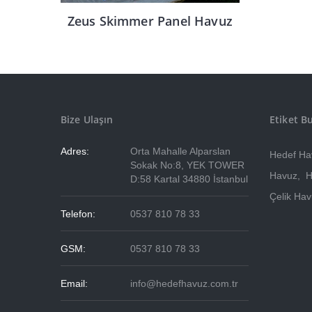
Zeus Skimmer Panel Havuz
Bize Ulaşın
Etiket B
Adres:
Orta Mahalle Alparslan
Hedef Ha
Sokak No:8, YEK TOWER
Havuz
,
H
D:58 Kartal 34880 İstanbul
Çelik Ha
Telefon:
0537 810 78 33
GSM:
0537 810 78 33
Email:
info@hedefhavuz.com.tr