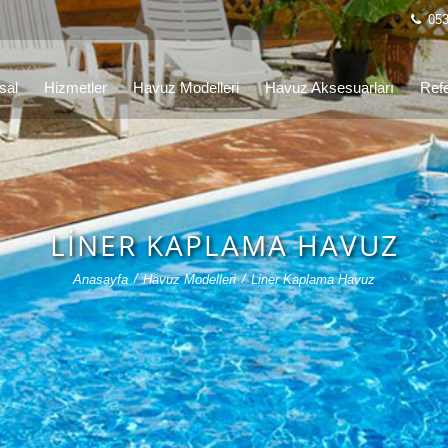
053
sal
Hizmetler
Havuz Modelleri
Havuz Aksesuarları
Refe
LINER KAPLAMA HAVUZ
Anasayfa
Havuz Modelleri
Liner Kaplama Havuz