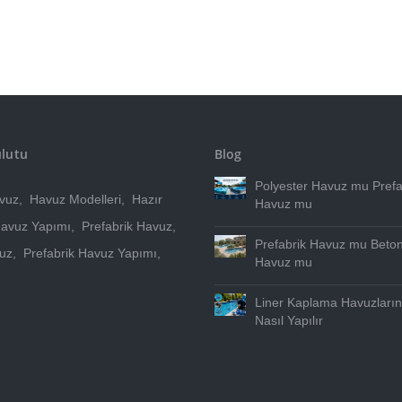
ulutu
Blog
Polyester Havuz mu Prefa
vuz
,
Havuz Modelleri
,
Hazır
Havuz mu
avuz Yapımı
,
Prefabrik Havuz
,
Prefabrik Havuz mu Beto
vuz
,
Prefabrik Havuz Yapımı
,
Havuz mu
Liner Kaplama Havuzları
Nasıl Yapılır