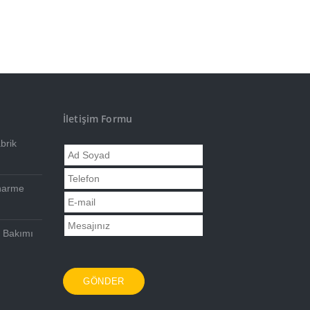
İletişim Formu
brik
narme
n Bakımı