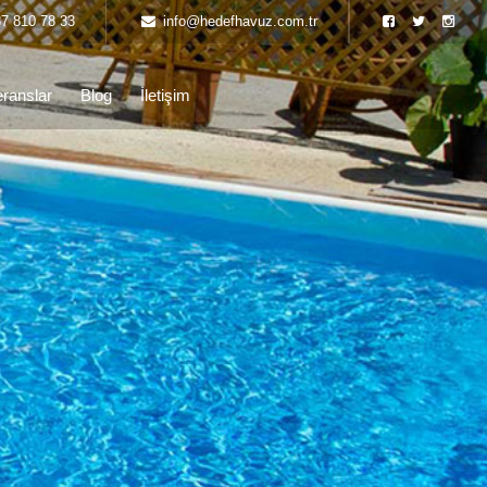
7 810 78 33
info@hedefhavuz.com.tr
ranslar
Blog
İletişim